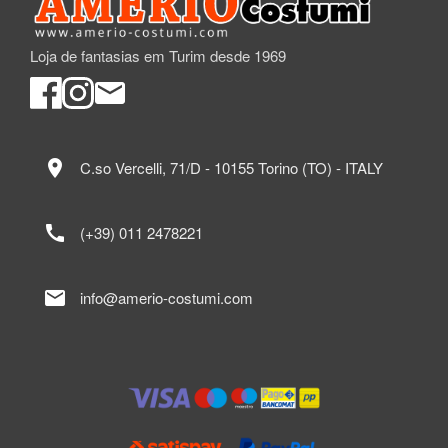
Loja de fantasias em Turim desde 1969
location_on
C.so Vercelli, 71/D - 10155 Torino (TO) - ITALY
call
(+39) 011 2478221
mail
info@amerio-costumi.com