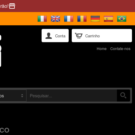
rão!
storefront
Conta
Carrinho
Home
Contate-nos
UCO