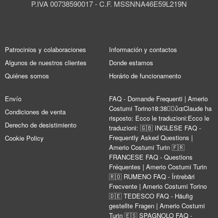
P.IVA 00738590017 - C.F. MSSNNA46E59L219N
Patrocinios y colaboraciones
Información y contactos
Algunos de nuestros clientes
Donde estamos
Quiénes somos
Horário de funcionamento
Envío
FAQ - Domande Frequenti | Amerio
Costumi Torino18:38Claude ha
Condiciones de venta
risposto: Ecco le traduzioni:Ecco le
Derecho de desistimiento
traduzioni: 🇬🇧 INGLESE FAQ -
Frequently Asked Questions |
Cookie Policy
Amerio Costumi Turin 🇫🇷
FRANCESE FAQ - Questions
Fréquentes | Amerio Costumi Turin
🇷🇴 RUMENO FAQ - Întrebări
Frecvente | Amerio Costumi Torino
🇩🇪 TEDESCO FAQ - Häufig
gestellte Fragen | Amerio Costumi
Turin 🇪🇸 SPAGNOLO FAQ -