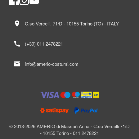
location_on
C.so Vercelli, 71/D - 10155 Torino (TO) - ITALY
call
(+39) 011 2478221
mail
info@amerio-costumi.com
© 2013-2026 AMERIO di Massari Anna - C.so Vercelli 71/D
- 10155 Torino - 011 2478221