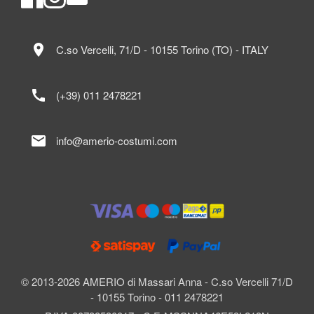
location_on
C.so Vercelli, 71/D - 10155 Torino (TO) - ITALY
call
(+39) 011 2478221
mail
info@amerio-costumi.com
© 2013-2026 AMERIO di Massari Anna - C.so Vercelli 71/D
- 10155 Torino - 011 2478221