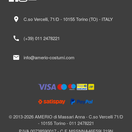
location_on
C.so Vercelli, 71/D - 10155 Torino (TO) - ITALY
call
(+39) 011 2478221
mail
info@amerio-costumi.com
© 2013-2026 AMERIO di Massari Anna - C.so Vercelli 71/D
- 10155 Torino - 011 2478221
P.IVA 00738590017 - C.F. MSSNNA46E59L219N