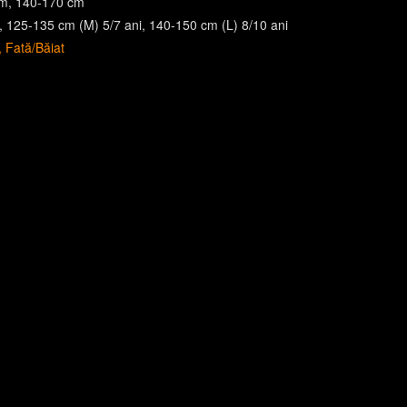
cm
140-170 cm
125-135 cm (M) 5/7 ani
140-150 cm (L) 8/10 ani
Fată/Băiat