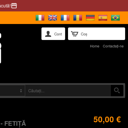
ăcută!
storefront
Cont
Coș
Home
Contactaţi-ne
50,00 €
- FETIȚĂ