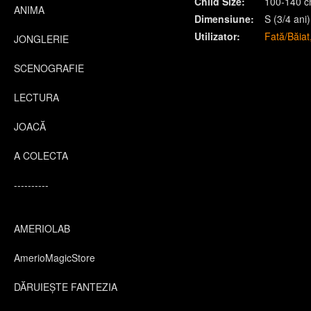
Child Size:
100-140 
ANIMA
Dimensiune:
S (3/4 ani)
Utilizator:
Fată/Băiat
JONGLERIE
SCENOGRAFIE
LECTURA
JOACĂ
A COLECTA
----------
AMERIOLAB
AmerioMagicStore
DĂRUIEȘTE FANTEZIA