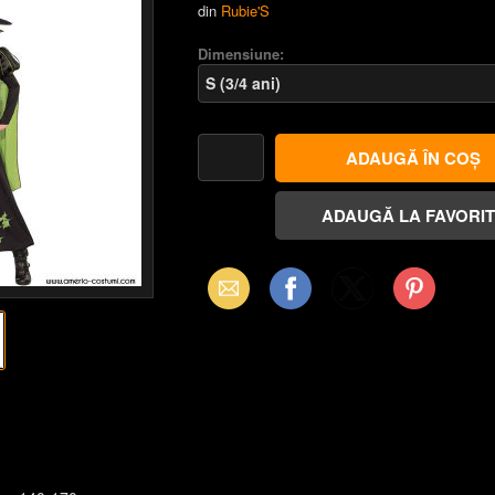
din
Rubie'S
Dimensiune:
Email
Facebook
X
Pinterest
(Twitter)