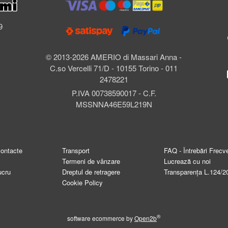
l
9
© 2013-2026 AMERIO di Massari Anna -
C.so Vercelli 71/D - 10155 Torino - 011
2478221
P.IVA 00738590017 - C.F.
MSSNNA46E59L219N
contacte
Transport
FAQ - Întrebări Frecv
Termeni de vânzare
Lucrează cu noi
ucru
Dreptul de retragere
Transparența L.124/2
Cookie Policy
®
software ecommerce by
Open2b