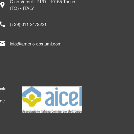
C.so Vercelli, 71/D - 10155 Torino
ocation_on
(TO) - ITALY
call
(+39) 011 2478221
mail
info@amerio-costumi.com
ente
017