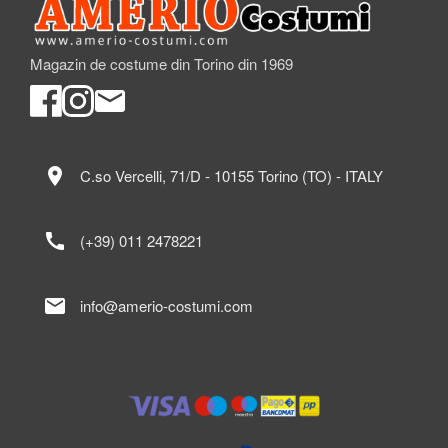
Magazin de costume din Torino din 1969
location_on
C.so Vercelli, 71/D - 10155 Torino (TO) - ITALY
call
(+39) 011 2478221
mail
info@amerio-costumi.com