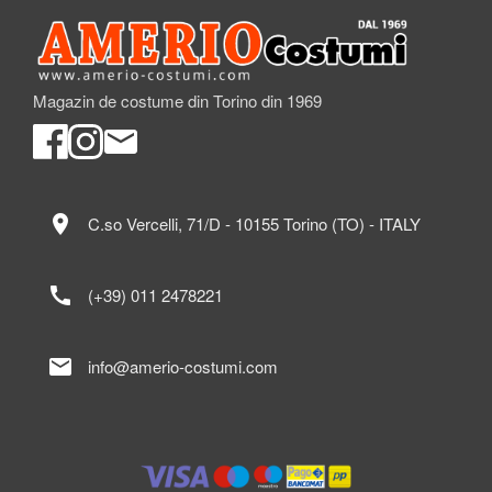
Magazin de costume din Torino din 1969
location_on
C.so Vercelli, 71/D - 10155 Torino (TO) - ITALY
call
(+39) 011 2478221
mail
info@amerio-costumi.com