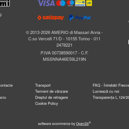
l
9
© 2013-2026 AMERIO di Massari Anna -
C.so Vercelli 71/D - 10155 Torino - 011
2478221
P.IVA 00738590017 - C.F.
MSSNNA46E59L219N
contacte
Transport
FAQ - Întrebări Frecv
Termeni de vânzare
Lucrează cu noi
ucru
Dreptul de retragere
Transparența L.124/2
Cookie Policy
®
software ecommerce by
Open2b