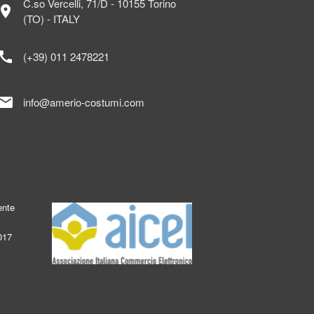
C.so Vercelli, 71/D - 10155 Torino
ocation_on
(TO) - ITALY
call
(+39) 011 2478221
mail
info@amerio-costumi.com
ente
017