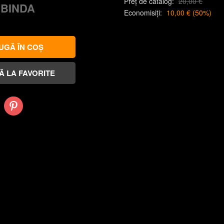
Preț de catalog:
20,00 €
 BINDA
Economisiți:
10,00 €
(
50
%)
Pinterest