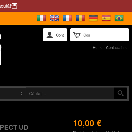
ăcută!
storefront
Cont
Coș
Home
Contactaţi-ne
10,00 €
PECT UD