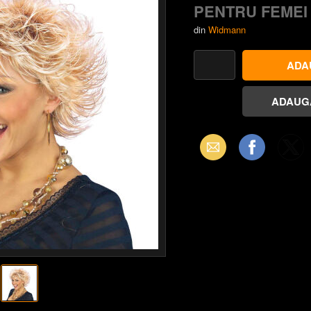
PENTRU FEMEI
din
Widmann
Email
Facebook
X
(Twitter)