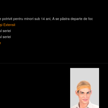
 potrivit pentru minori sub 14 ani
A se păstra departe de foc
și Extensii
ul seriei
ul seriei
e