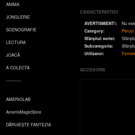
ANIMA
CARACTERISTICI
JONGLERIE
AVERTISMENT!:
Nu este
SCENOGRAFIE
Category:
Peruci 
Sfârșitul seriei:
Sfârșit
LECTURA
Subcategoria:
Sfârșit
Utilizator:
Femei
JOACĂ
A COLECTA
ACCESORII
----------
AMERIOLAB
AmerioMagicStore
DĂRUIEȘTE FANTEZIA