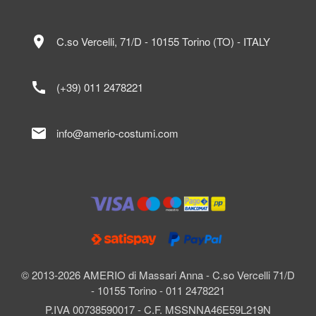
location_on
C.so Vercelli, 71/D - 10155 Torino (TO) - ITALY
call
(+39) 011 2478221
mail
info@amerio-costumi.com
© 2013-2026 AMERIO di Massari Anna - C.so Vercelli 71/D
- 10155 Torino - 011 2478221
P.IVA 00738590017 - C.F. MSSNNA46E59L219N