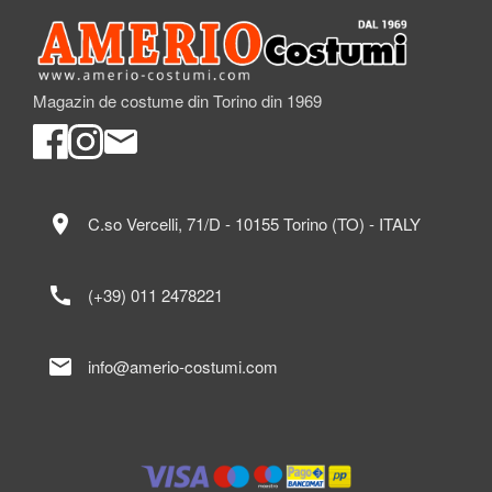
Magazin de costume din Torino din 1969
location_on
C.so Vercelli, 71/D - 10155 Torino (TO) - ITALY
call
(+39) 011 2478221
mail
info@amerio-costumi.com