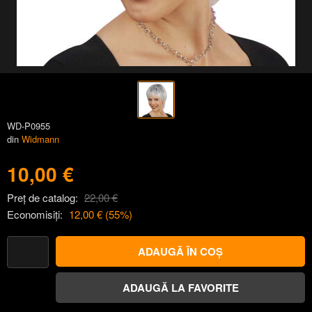
WD-P0955
din
Widmann
10,00 €
Preț de catalog:
22,00 €
Economisiți:
12,00 €
(
55
%)