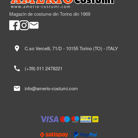
Magazin de costume din Torino din 1969
location_on
C.so Vercelli, 71/D - 10155 Torino (TO) - ITALY
call
(+39) 011 2478221
mail
info@amerio-costumi.com