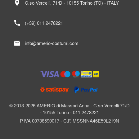
location_on
C.so Vercelli, 71/D - 10155 Torino (TO) - ITALY
call
(+39) 011 2478221
mail
info@amerio-costumi.com
© 2013-2026 AMERIO di Massari Anna - C.so Vercelli 71/D
- 10155 Torino - 011 2478221
P.IVA 00738590017 - C.F. MSSNNA46E59L219N