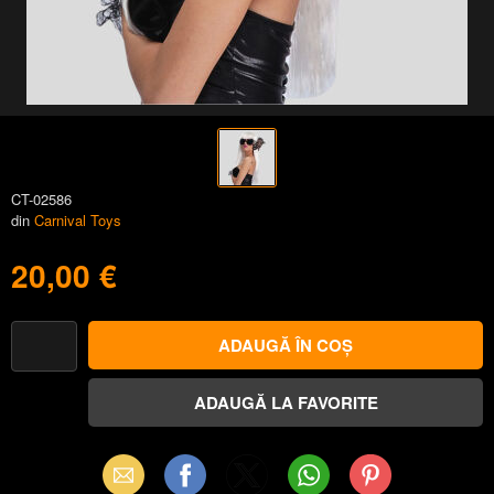
CT-02586
din
Carnival Toys
20,00 €
Email
Facebook
X
WhatsApp
Pinterest