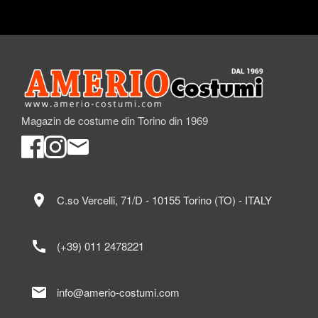
Magazin de costume din Torino din 1969
location_on
C.so Vercelli, 71/D - 10155 Torino (TO) - ITALY
call
(+39) 011 2478221
mail
info@amerio-costumi.com