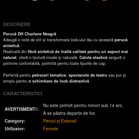
(Twitter)
DESCRIERE
Perucă DH Charlene Neagră
Adaugă o notă de stil și transformare look-ului tău cu această
perucă
sintetică
.
Realizată din
fibră sintetică de înaltă calitate pentru un aspect mai
natural
, oferă o textură moale și naturală.
Calota elastică
asigură o
potrivire confortabilă, potrivită pentru toate tipurile de cap.
Perfectă pentru
petreceri tematice
,
spectacole de teatru
sau pur și
simplu pentru
o schimbare de look distractivă
.
CARACTERISTICI
Nu este potrivit pentru minori sub 14 ani
AVERTISMENT!:
A se păstra departe de foc
Category:
Peruci și Extensii
Utilizator:
Femeie