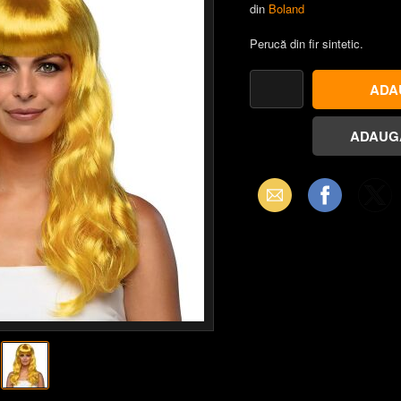
din
Boland
Perucă din fir sintetic.
Email
Facebook
X
(Twitter)