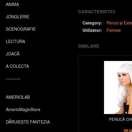
ANIMA
CARACTERISTICI
JONGLERIE
Category:
Peruci și Exte
SCENOGRAFIE
Utilizator:
Femeie
LECTURA
SIMILARE
JOACĂ
A COLECTA
----------
AMERIOLAB
AmerioMagicStore
PERUCĂ CHI
DĂRUIEȘTE FANTEZIA
20,0