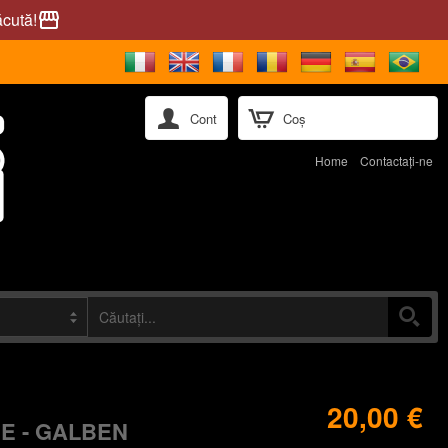
ăcută!
storefront
Cont
Coș
Home
Contactaţi-ne
20,00 €
E - GALBEN