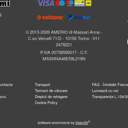
l
9
© 2013-2026 AMERIO di Massari Anna -
C.so Vercelli 71/D - 10155 Torino - 011
2478221
P.IVA 00738590017 - C.F.
MSSNNA46E59L219N
contacte
Transport
FAQ - Întrebări Frecv
Termeni de vânzare
Lucrează cu noi
ucru
Dreptul de retragere
Transparența L.124/2
Cookie Policy
®
software ecommerce by
Open2b