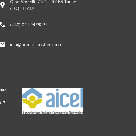
C.so Vercelli, 71/D - 10155 Torino
ocation_on
(TO) - ITALY
call
(+39) 011 2478221
mail
info@amerio-costumi.com
ente
017