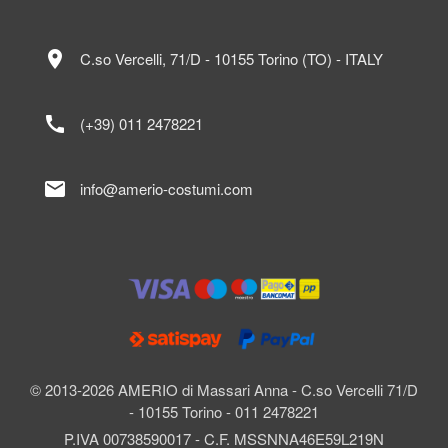
location_on
C.so Vercelli, 71/D - 10155 Torino (TO) - ITALY
call
(+39) 011 2478221
mail
info@amerio-costumi.com
© 2013-2026 AMERIO di Massari Anna - C.so Vercelli 71/D
- 10155 Torino - 011 2478221
P.IVA 00738590017 - C.F. MSSNNA46E59L219N