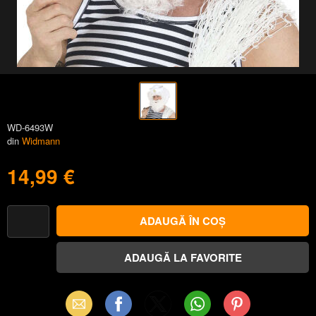
WD-6493W
din
Widmann
14,99 €
Email
Facebook
X
WhatsApp
Pinterest