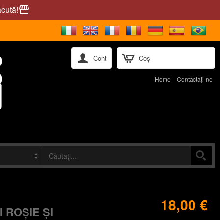
ăcută!
storefront
Cont
Coș
Home
Contactaţi-ne
18,00 €
 ROȘIE ȘI