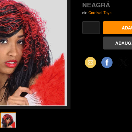
NEAGRĂ
din
Carnival Toys
Email
Facebook
X
(Twitter)