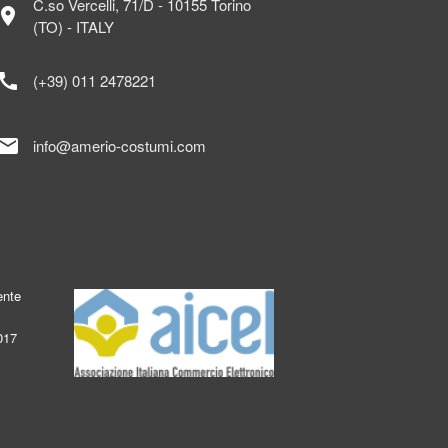
C.so Vercelli, 71/D - 10155 Torino
ocation_on
(TO) - ITALY
call
(+39) 011 2478221
mail
info@amerio-costumi.com
ente
017