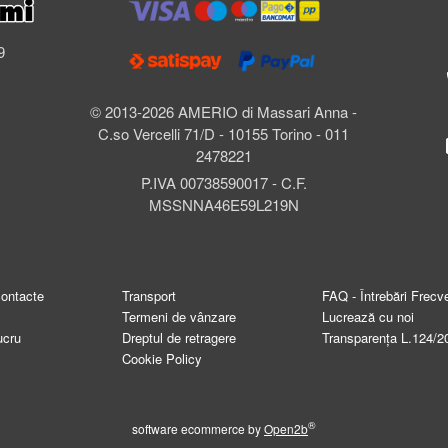
l
9
© 2013-2026 AMERIO di Massari Anna -
C.so Vercelli 71/D - 10155 Torino - 011
2478221
P.IVA 00738590017 - C.F.
MSSNNA46E59L219N
contacte
Transport
FAQ - Întrebări Frecv
Termeni de vânzare
Lucrează cu noi
ucru
Dreptul de retragere
Transparența L.124/2
Cookie Policy
®
software ecommerce by
Open2b