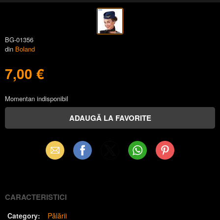
BG-01356
din
Boland
7,00 €
Momentan indisponibil
Email
Facebook
X
WhatsApp
Pinterest
(Twitter)
CARACTERISTICI
Category:
Pălării