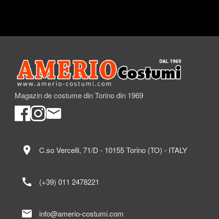
Magazin de costume din Torino din 1969
location_on
C.so Vercelli, 71/D - 10155 Torino (TO) - ITALY
call
(+39) 011 2478221
mail
info@amerio-costumi.com