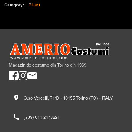
Category:
Pălării
Magazin de costume din Torino din 1969
location_on
C.so Vercelli, 71/D - 10155 Torino (TO) - ITALY
call
(+39) 011 2478221