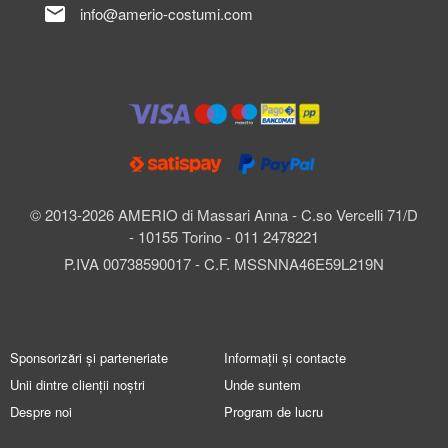
mail
info@amerio-costumi.com
© 2013-2026 AMERIO di Massari Anna - C.so Vercelli 71/D
- 10155 Torino - 011 2478221
P.IVA 00738590017 - C.F. MSSNNA46E59L219N
Sponsorizări și parteneriate
Informații și contacte
Unii dintre clienții noștri
Unde suntem
Despre noi
Program de lucru