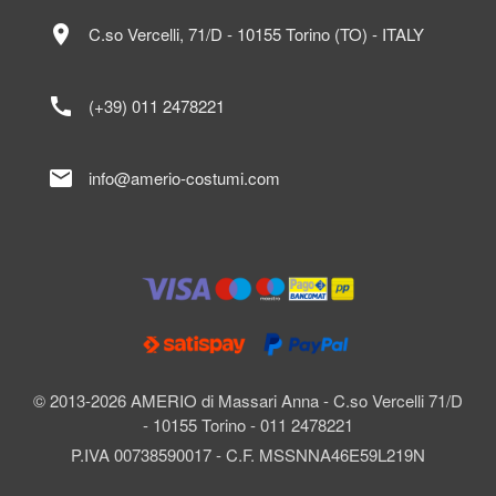
location_on
C.so Vercelli, 71/D - 10155 Torino (TO) - ITALY
call
(+39) 011 2478221
mail
info@amerio-costumi.com
© 2013-2026 AMERIO di Massari Anna - C.so Vercelli 71/D
- 10155 Torino - 011 2478221
P.IVA 00738590017 - C.F. MSSNNA46E59L219N