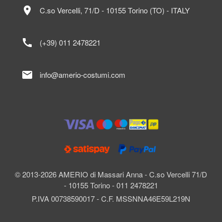
location_on
C.so Vercelli, 71/D - 10155 Torino (TO) - ITALY
call
(+39) 011 2478221
mail
info@amerio-costumi.com
© 2013-2026 AMERIO di Massari Anna - C.so Vercelli 71/D
- 10155 Torino - 011 2478221
P.IVA 00738590017 - C.F. MSSNNA46E59L219N