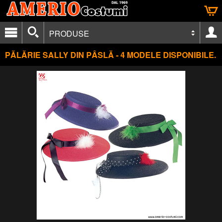
PRODUSE
PĂLĂRIE SALLY DIN PÂSLĂ - 4 MODELE DISPONIBILE.