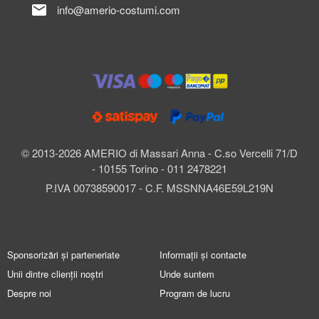
mail
info@amerio-costumi.com
© 2013-2026 AMERIO di Massari Anna - C.so Vercelli 71/D
- 10155 Torino - 011 2478221
P.IVA 00738590017 - C.F. MSSNNA46E59L219N
Sponsorizări și parteneriate
Informații și contacte
Unii dintre clienții noștri
Unde suntem
Despre noi
Program de lucru