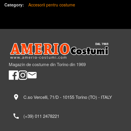
Category:
Accesorii pentru costume
Magazin de costume din Torino din 1969
location_on
C.so Vercelli, 71/D - 10155 Torino (TO) - ITALY
call
(+39) 011 2478221