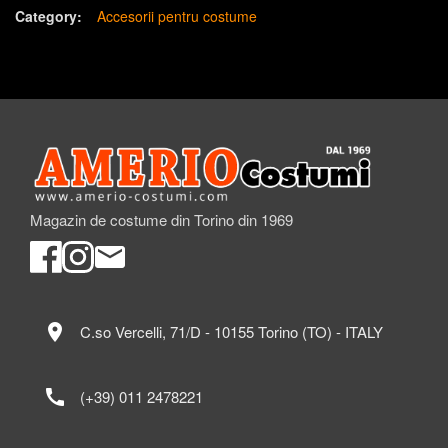
Category:
Accesorii pentru costume
Magazin de costume din Torino din 1969
location_on
C.so Vercelli, 71/D - 10155 Torino (TO) - ITALY
call
(+39) 011 2478221