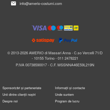
mail
info@amerio-costumi.com
© 2013-2026 AMERIO di Massari Anna - C.so Vercelli 71/D
- 10155 Torino - 011 2478221
P.IVA 00738590017 - C.F. MSSNNA46E59L219N
Sponsorizări și parteneriate
Informații și contacte
Unii dintre clienții noștri
Unde suntem
Despre noi
Program de lucru