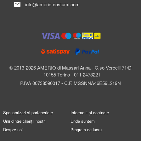
mail
info@amerio-costumi.com
© 2013-2026 AMERIO di Massari Anna - C.so Vercelli 71/D
- 10155 Torino - 011 2478221
P.IVA 00738590017 - C.F. MSSNNA46E59L219N
Sponsorizări și parteneriate
Informații și contacte
Unii dintre clienții noștri
Unde suntem
Despre noi
Program de lucru