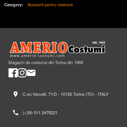
Category:
Accesorii pentru costume
Magazin de costume din Torino din 1969
location_on
C.so Vercelli, 71/D - 10155 Torino (TO) - ITALY
call
(+39) 011 2478221