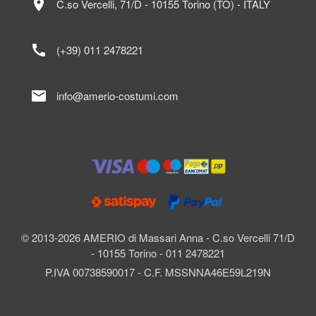
location_on
C.so Vercelli, 71/D - 10155 Torino (TO) - ITALY
call
(+39) 011 2478221
mail
info@amerio-costumi.com
© 2013-2026 AMERIO di Massari Anna - C.so Vercelli 71/D
- 10155 Torino - 011 2478221
P.IVA 00738590017 - C.F. MSSNNA46E59L219N