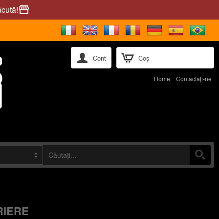
ăcută!
storefront
Cont
Coș
Home
Contactaţi-ne
RIERE