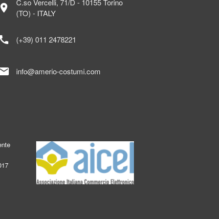
C.so Vercelli, 71/D - 10155 Torino
ocation_on
(TO) - ITALY
call
(+39) 011 2478221
mail
info@amerio-costumi.com
ente
017