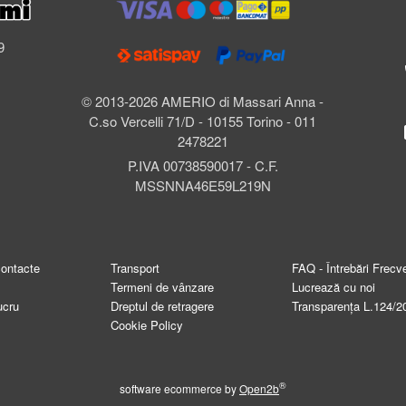
l
9
© 2013-2026 AMERIO di Massari Anna -
C.so Vercelli 71/D - 10155 Torino - 011
2478221
P.IVA 00738590017 - C.F.
MSSNNA46E59L219N
contacte
Transport
FAQ - Întrebări Frecv
Termeni de vânzare
Lucrează cu noi
ucru
Dreptul de retragere
Transparența L.124/2
Cookie Policy
®
software ecommerce by
Open2b