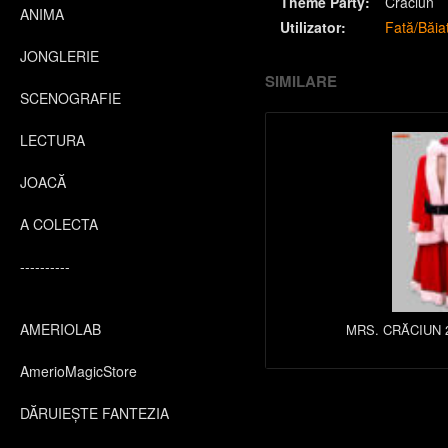
Theme Party:
Crăciun
ANIMA
Utilizator:
Fată/Băia
JONGLERIE
SIMILARE
SCENOGRAFIE
LECTURA
JOACĂ
A COLECTA
----------
AMERIOLAB
MRS. CRĂCIUN 2
AmerioMagicStore
DĂRUIEȘTE FANTEZIA