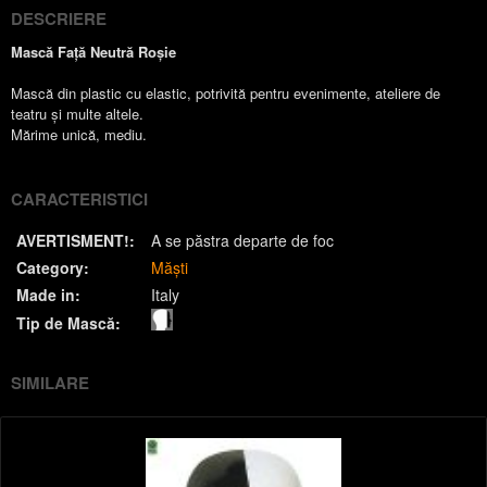
DESCRIERE
Mască Față Neutră Roșie
Mască din plastic cu elastic, potrivită pentru evenimente, ateliere de
teatru și multe altele.
Mărime unică, mediu.
CARACTERISTICI
AVERTISMENT!:
A se păstra departe de foc
Category:
Măști
Made in:
Italy
Tip de Mască:
SIMILARE