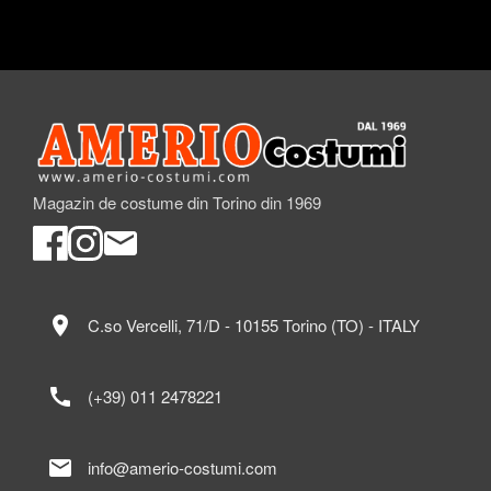
Magazin de costume din Torino din 1969
location_on
C.so Vercelli, 71/D - 10155 Torino (TO) - ITALY
call
(+39) 011 2478221
mail
info@amerio-costumi.com