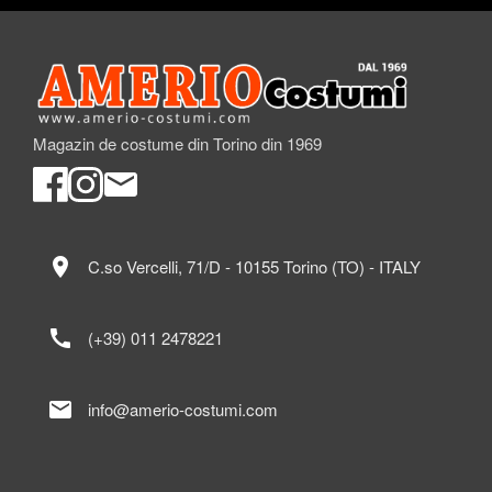
Magazin de costume din Torino din 1969
location_on
C.so Vercelli, 71/D - 10155 Torino (TO) - ITALY
call
(+39) 011 2478221
mail
info@amerio-costumi.com