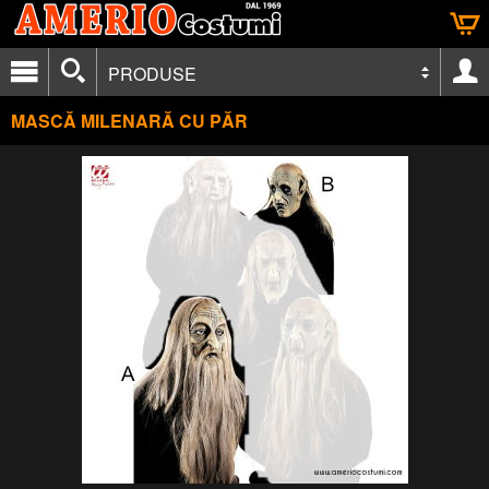
PRODUSE
MASCĂ MILENARĂ CU PĂR