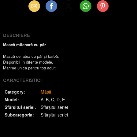
Email
Facebook
X
WhatsApp
Pinterest
(Twitter)
DESCRIERE
Mască milenară cu păr
Mască de latex cu păr și barbă.
Disponibil în diferite modele.
Marime unică pentru toți adulții.
CARACTERISTICI
Category:
Măști
Model:
A
B
C
D
E
Sfârșitul seriei:
Sfârșitul seriei
Subcategoria:
Sfârșitul seriei