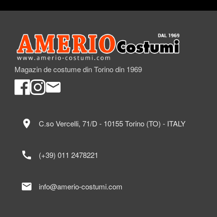
Magazin de costume din Torino din 1969
location_on
C.so Vercelli, 71/D - 10155 Torino (TO) - ITALY
call
(+39) 011 2478221
mail
info@amerio-costumi.com