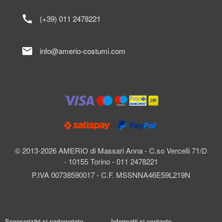
call
(+39) 011 2478221
mail
info@amerio-costumi.com
© 2013-2026 AMERIO di Massari Anna - C.so Vercelli 71/D
- 10155 Torino - 011 2478221
P.IVA 00738590017 - C.F. MSSNNA46E59L219N
Sponsorizări și parteneriate
Informații și contacte