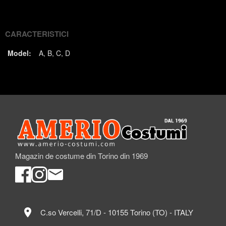
(Twitter)
CARACTERISTICI
Model:
A
B
C
D
Magazin de costume din Torino din 1969
location_on
C.so Vercelli, 71/D - 10155 Torino (TO) - ITALY