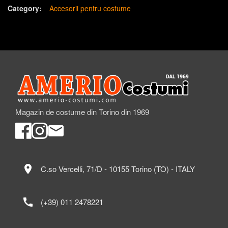
Category:
Accesorii pentru costume
Magazin de costume din Torino din 1969
location_on
C.so Vercelli, 71/D - 10155 Torino (TO) - ITALY
call
(+39) 011 2478221