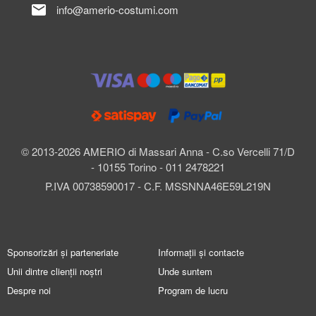
mail
info@amerio-costumi.com
© 2013-2026 AMERIO di Massari Anna - C.so Vercelli 71/D
- 10155 Torino - 011 2478221
P.IVA 00738590017 - C.F. MSSNNA46E59L219N
Sponsorizări și parteneriate
Informații și contacte
Unii dintre clienții noștri
Unde suntem
Despre noi
Program de lucru