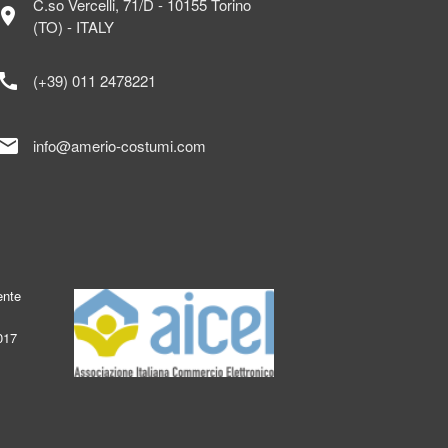
C.so Vercelli, 71/D - 10155 Torino
ocation_on
(TO) - ITALY
call
(+39) 011 2478221
mail
info@amerio-costumi.com
ente
017