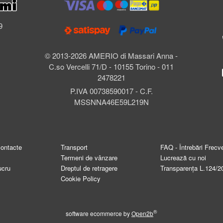
l
9
© 2013-2026 AMERIO di Massari Anna -
C.so Vercelli 71/D - 10155 Torino - 011
2478221
P.IVA 00738590017 - C.F.
MSSNNA46E59L219N
contacte
Transport
FAQ - Întrebări Frecv
Termeni de vânzare
Lucrează cu noi
ucru
Dreptul de retragere
Transparența L.124/2
Cookie Policy
®
software ecommerce by
Open2b