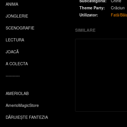
Subcategoria:
Chirie
ANIMA
Theme Party:
Crăciun
Utilizator:
Fată/Băi
JONGLERIE
SCENOGRAFIE
SIMILARE
LECTURA
JOACĂ
A COLECTA
----------
AMERIOLAB
AmerioMagicStore
DĂRUIEȘTE FANTEZIA