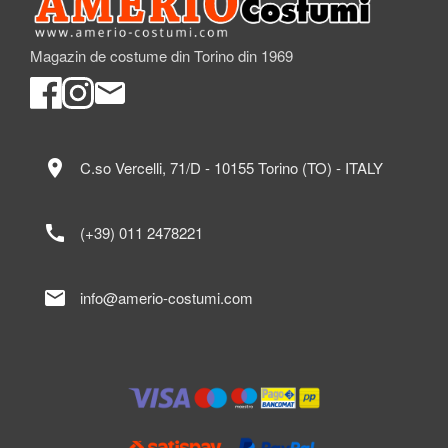
Magazin de costume din Torino din 1969
location_on
C.so Vercelli, 71/D - 10155 Torino (TO) - ITALY
call
(+39) 011 2478221
mail
info@amerio-costumi.com