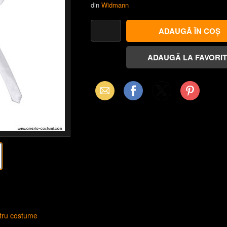
din
Widmann
Email
Facebook
X
Pinterest
(Twitter)
ntru costume