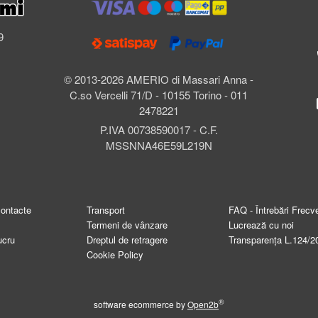
l
9
© 2013-2026 AMERIO di Massari Anna -
C.so Vercelli 71/D - 10155 Torino - 011
2478221
P.IVA 00738590017 - C.F.
MSSNNA46E59L219N
contacte
Transport
FAQ - Întrebări Frecv
Termeni de vânzare
Lucrează cu noi
ucru
Dreptul de retragere
Transparența L.124/2
Cookie Policy
®
software ecommerce by
Open2b