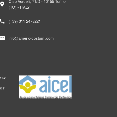
C.so Vercelli, 71/D - 10155 Torino
ocation_on
(TO) - ITALY
call
(+39) 011 2478221
mail
info@amerio-costumi.com
ente
017