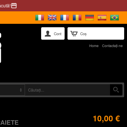
ăcută!
storefront
Cont
Coș
Home
Contactaţi-ne
10,00 €
PAIETE