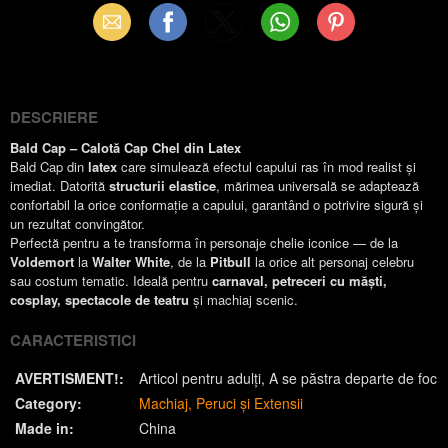
Email
Facebook
X
WhatsApp
Pinterest
(Twitter)
DESCRIERE
Bald Cap – Calotă Cap Chel din Latex
Bald Cap din
latex
care simulează efectul capului ras în mod realist și
imediat. Datorită
structurii elastice
, mărimea universală se adaptează
confortabil la orice conformație a capului, garantând o potrivire sigură și
un rezultat convingător.
Perfectă pentru a te transforma în personaje chelie iconice — de la
Voldemort
la
Walter White
, de la
Pitbull
la orice alt personaj celebru
sau costum tematic. Ideală pentru
carnaval, petreceri cu măști,
cosplay, spectacole de teatru
și machiaj scenic.
CARACTERISTICI
AVERTISMENT!:
Articol pentru adulți
A se păstra departe de foc
Category:
Machiaj
Peruci și Extensii
Made in:
China