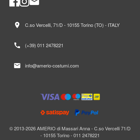
location_on
C.so Vercelli, 71/D - 10155 Torino (TO) - ITALY
call
(+39) 011 2478221
mail
info@amerio-costumi.com
© 2013-2026 AMERIO di Massari Anna - C.so Vercelli 71/D
- 10155 Torino - 011 2478221