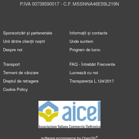
P.IVA 00738590017 - C.F. MSSNNA46E59L219N
Sponsorizări și parteneriate
Informații și contacte
Unii dintre clienții noștri
Unde suntem
Despre noi
Program de lucru
Transport
FAQ - Întrebări Frecvente
Termeni de vânzare
Lucrează cu noi
Dreptul de retragere
Transparența L.124/2017
Cookie Policy
®
software ecommerce by
Open2b