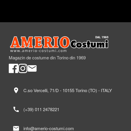
Magazin de costume din Torino din 1969
location_on
C.so Vercelli, 71/D - 10155 Torino (TO) - ITALY
call
(+39) 011 2478221
mail
info@amerio-costumi.com