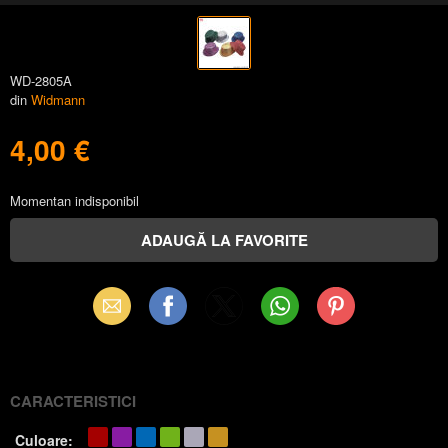
WD-2805A
din
Widmann
4,00 €
Momentan indisponibil
Email
Facebook
X
WhatsApp
Pinterest
(Twitter)
CARACTERISTICI
Culoare: