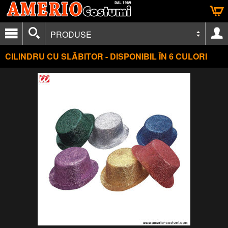
PRODUSE
CILINDRU CU SLĂBITOR - DISPONIBIL ÎN 6 CULORI