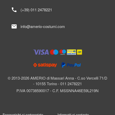
call
(+39) 011 2478221
mail
info@amerio-costumi.com
© 2013-2026 AMERIO di Massari Anna - C.so Vercelli 71/D
- 10155 Torino - 011 2478221
P.IVA 00738590017 - C.F. MSSNNA46E59L219N
Sponsorizări și parteneriate
Informații și contacte