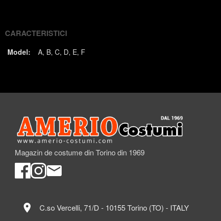
(Twitter)
CARACTERISTICI
Model:
A
B
C
D
E
F
Magazin de costume din Torino din 1969
location_on
C.so Vercelli, 71/D - 10155 Torino (TO) - ITALY