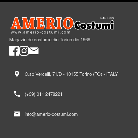
Magazin de costume din Torino din 1969
location_on
C.so Vercelli, 71/D - 10155 Torino (TO) - ITALY
call
(+39) 011 2478221
mail
info@amerio-costumi.com