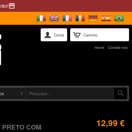
rão!
storefront
Conta
Carrinho
Home
Contate-nos
12,99 €
- PRETO COM