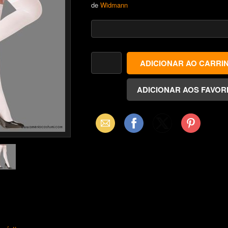
de
Widmann
Email
Facebook
X
Pinterest
(Twitter)