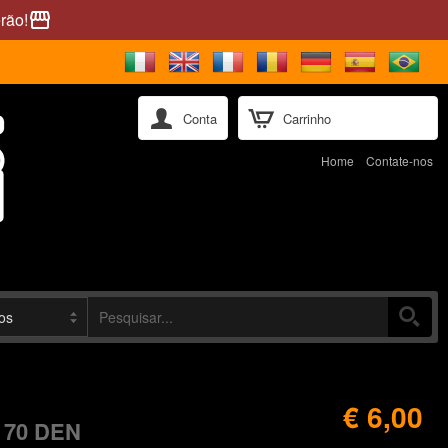
rão!
storefront
Conta
Carrinho
Home
Contate-nos
€ 6,00
 70 DEN