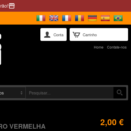
rão!
storefront
Conta
Carrinho
Home
Contate-nos
2,00 €
RO VERMELHA