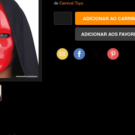
de
Carnival Toys
Email
Facebook
X
Pinterest
(Twitter)