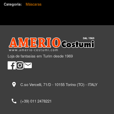
Categoria:
Máscaras
Loja de fantasias em Turim desde 1969
location_on
C.so Vercelli, 71/D - 10155 Torino (TO) - ITALY
call
(+39) 011 2478221