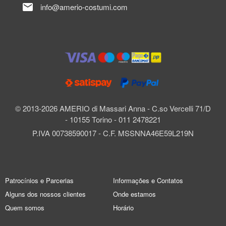
mail
info@amerio-costumi.com
© 2013-2026 AMERIO di Massari Anna - C.so Vercelli 71/D
- 10155 Torino - 011 2478221
P.IVA 00738590017 - C.F. MSSNNA46E59L219N
Patrocínios e Parcerias
Informações e Contatos
Alguns dos nossos clientes
Onde estamos
Quem somos
Horário