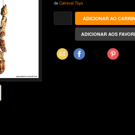
de
Carnival Toys
Email
Facebook
X
Pinterest
(Twitter)