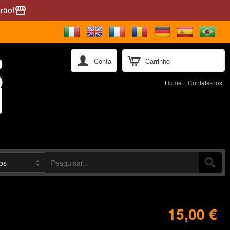
rão!
storefront
Conta
Carrinho
Home
Contate-nos
15,00 €