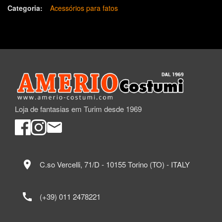
Categoria:
Acessórios para fatos
Loja de fantasias em Turim desde 1969
location_on
C.so Vercelli, 71/D - 10155 Torino (TO) - ITALY
call
(+39) 011 2478221