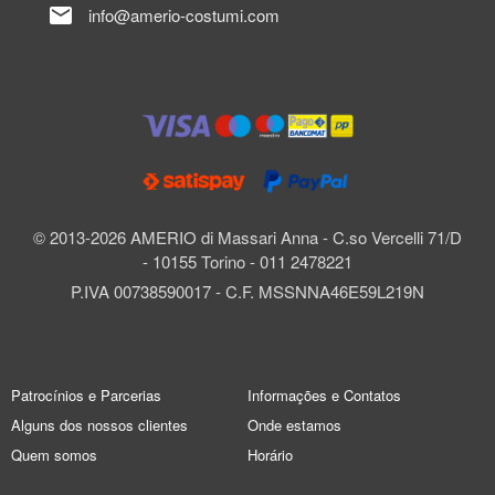
mail
info@amerio-costumi.com
© 2013-2026 AMERIO di Massari Anna - C.so Vercelli 71/D
- 10155 Torino - 011 2478221
P.IVA 00738590017 - C.F. MSSNNA46E59L219N
Patrocínios e Parcerias
Informações e Contatos
Alguns dos nossos clientes
Onde estamos
Quem somos
Horário