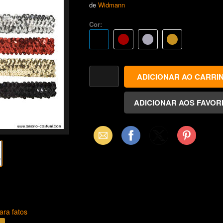
de
Widmann
Cor:
Email
Facebook
X
Pinterest
(Twitter)
ara fatos