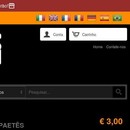
rão!
storefront
Conta
Carrinho
Home
Contate-nos
€ 3,00
 PAETÊS