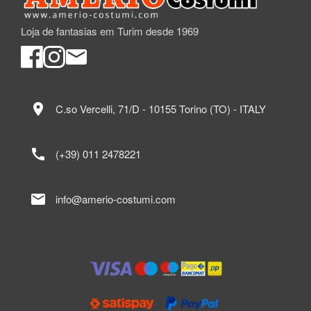
Loja de fantasias em Turim desde 1969
location_on
C.so Vercelli, 71/D - 10155 Torino (TO) - ITALY
call
(+39) 011 2478221
mail
info@amerio-costumi.com