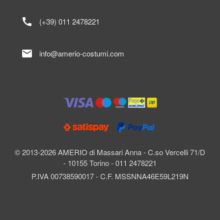
call
(+39) 011 2478221
mail
info@amerio-costumi.com
© 2013-2026 AMERIO di Massari Anna - C.so Vercelli 71/D
- 10155 Torino - 011 2478221
P.IVA 00738590017 - C.F. MSSNNA46E59L219N