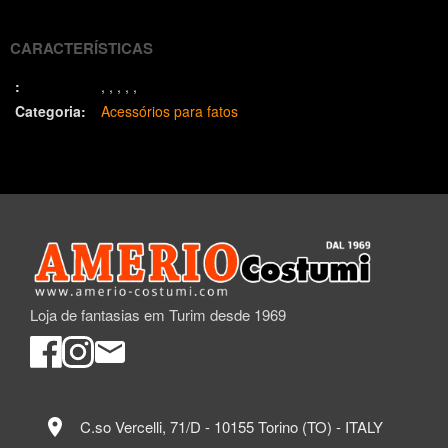
CARACTERÍSTICAS
:
Categoria:
Acessórios para fatos
Loja de fantasias em Turim desde 1969
location_on
C.so Vercelli, 71/D - 10155 Torino (TO) - ITALY