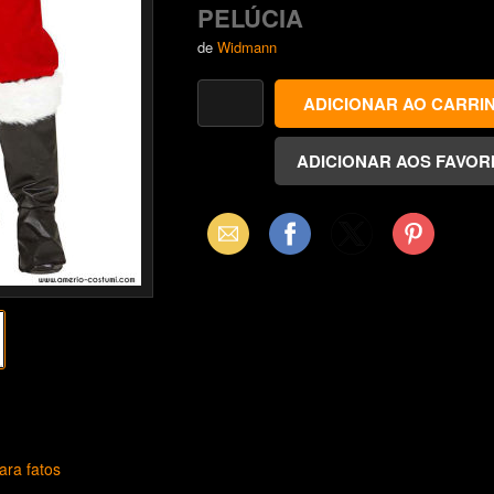
PELÚCIA
de
Widmann
Email
Facebook
X
Pinterest
(Twitter)
ara fatos