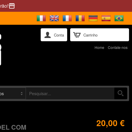
rão!
storefront
Conta
Carrinho
Home
Contate-nos
20,00 €
OEL COM