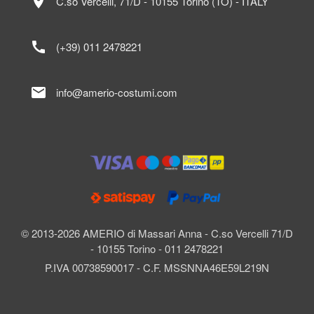
location_on
C.so Vercelli, 71/D - 10155 Torino (TO) - ITALY
call
(+39) 011 2478221
mail
info@amerio-costumi.com
© 2013-2026 AMERIO di Massari Anna - C.so Vercelli 71/D
- 10155 Torino - 011 2478221
P.IVA 00738590017 - C.F. MSSNNA46E59L219N