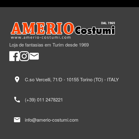
Loja de fantasias em Turim desde 1969
location_on
C.so Vercelli, 71/D - 10155 Torino (TO) - ITALY
call
(+39) 011 2478221
mail
info@amerio-costumi.com